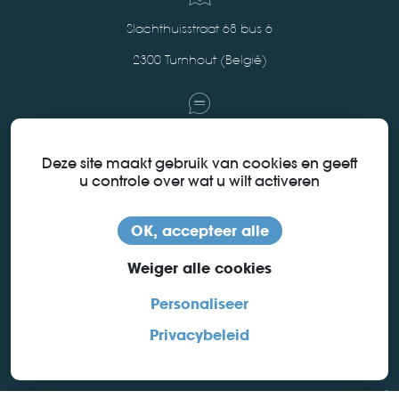
Slachthuisstraat 68 bus 6
2300 Turnhout (België)
+32 (0)14 73 53 70
Deze site maakt gebruik van cookies en geeft
u controle over wat u wilt activeren
sales@ac-solutions.be
OK, accepteer alle
Weiger alle cookies
Personaliseer
Privacybeleid
connectoren