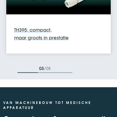
MEP medical
power supply serie
is uitgebreid met 500W
04
/08
VAN MACHINEBOUW TOT MEDISCHE
APPARATUUR