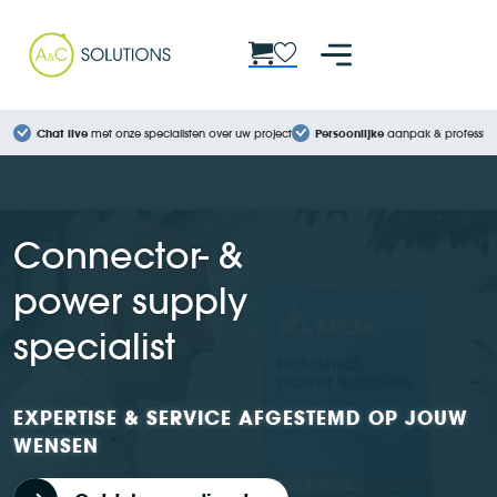
Cookies beheer paneel
Chat live
met onze specialisten over uw project
Persoonlijke
aanpak & profession
Connector- &
power supply
specialist
EXPERTISE & SERVICE AFGESTEMD OP JOUW
WENSEN